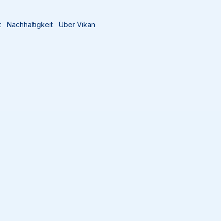
t
Nachhaltigkeit
Über Vikan
e
Ergonomischer Aluminiumstiel, Ø31 mm, 1510 mm, Weiß
29375
Ergonomischer 
Ø31 mm, 1510 mm, Weiß
Der ergonomische Stiel mit
Loch zum Aufhängen lässt 
befestigen, die einen Stiel b
Verwendung mit säure- oder
+
1
+
2
+
3
+
4
+
5
+
6
+
7
+
8
+
9