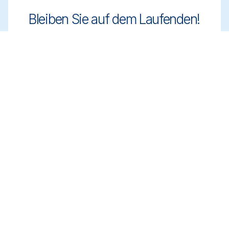
Bleiben Sie auf dem Laufenden!
Bleiben Sie mit innovativen und
regelkonformen Reinigungslösungen einen
Schritt voraus. Melden Sie sich für unseren
Newsletter an und erfahren Sie mehr.
Registrieren
Termin vereinbaren
Erhalten Sie Expertenberatung zur
Auswahl der richtigen Reinigungslösungen.
Vereinbaren Sie einen Termin mit unserem
Team, um Ihre Anforderungen zu
besprechen.