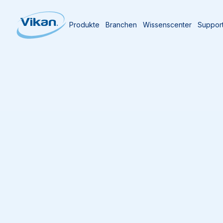
Produkte
Branchen
Wissenscenter
Suppor
Startseite
Produkte
Wandhalterungen
F