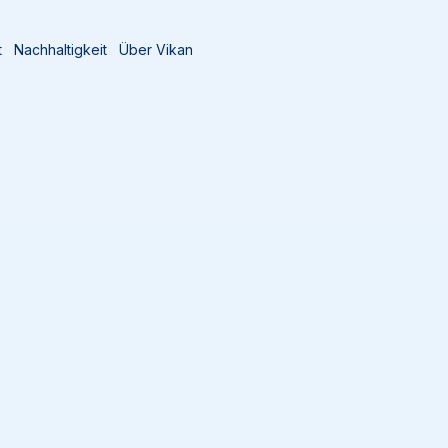
t
Nachhaltigkeit
Über Vikan
e
Ergonomischer Aluminiumstiel, Ø31 mm, 1310 mm, Gelb
29356
Ergonomischer 
Ø31 mm, 1310 mm, Gelb
Der ergonomische Stiel mit
Loch zum Aufhängen lässt 
befestigen, die einen Stiel b
Verwendung mit säure- oder
+
2
+
3
+
4
+
5
+
6
+
7
+
8
+
9