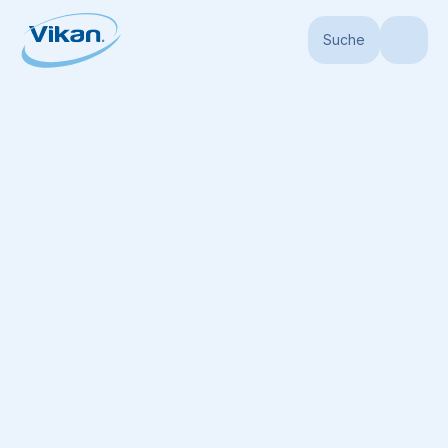
Suche
Startseite
Produkte
Stiele
Hygienestiele
Ultra Hygienischer Stiel,