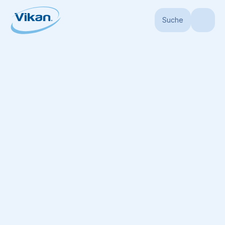
Suche
Startseite
Produkte
Stiele
Hygienestiele
Ultra Hygienischer Stiel,