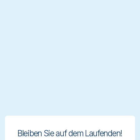
Bleiben Sie auf dem Laufenden!