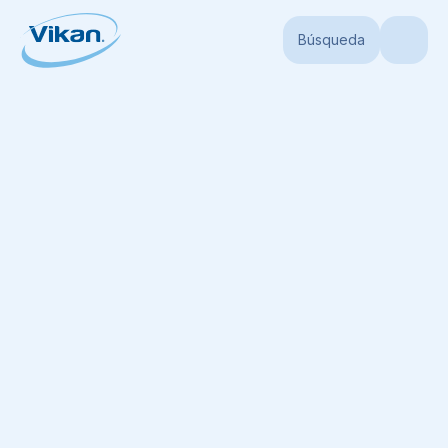
Búsqueda
Portada
Productos
Mangos
Mangos higiénicos
Mango Ultra Higié