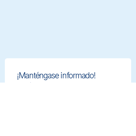
¡Manténgase informado!
Manténgase a la vanguardia con soluciones
de limpieza innovadoras y conformes.
Suscríbase a nuestro boletín para obtener
más información.
Suscribirse