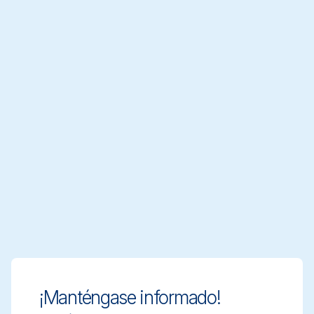
29353
29373
29623
Mango de aluminio
Mango de aluminio
Mango Ultra Higi
Ø31 mm, 1310 mm, Azul
Ø31 mm, 1510 mm, Azul
Ø32 mm, 1500 mm
¡Manténgase informado!