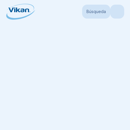
Búsqueda
Portada
Productos
Mangos
Mangos higiénicos
Mango Ultra Higié