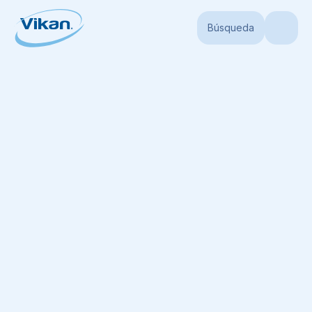
Búsqueda
Portada
Productos
Mangos
Mangos higiénicos
Mango Ultra Higié