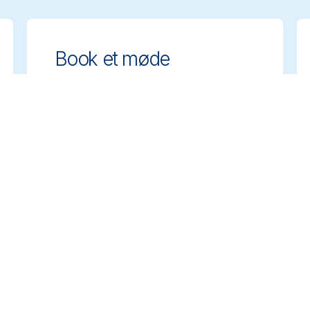
Book et møde
Få ekspertrådgivning om valg af de
rette rengøringsløsninger. Book et
møde med vores team for at drøfte
jeres behov.
Book et møde
Viden & Support