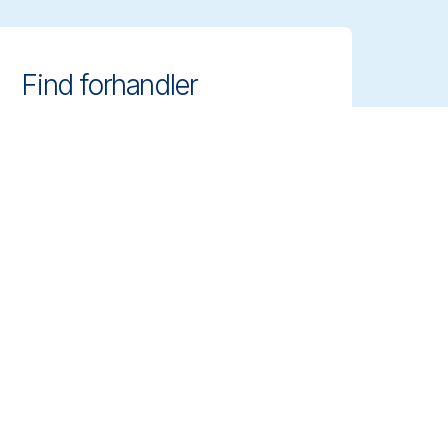
Find forhandler
Find autoriserede distributører og
forhandlere i nærheden af dig og få
adgang til Vikans professionelle
rengøringsredskaber.
Kontakt os
Om os