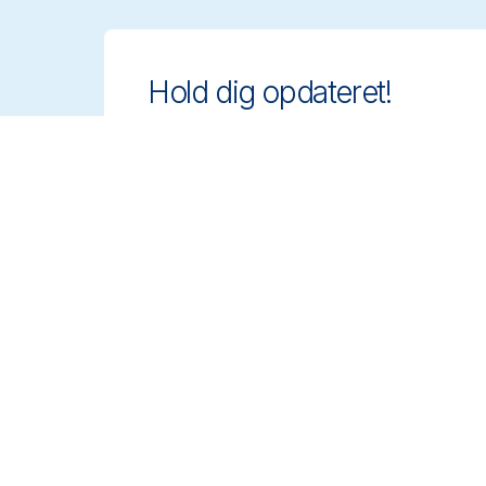
Hold dig opdateret!
Hold dig på forkant med innovative og
compliant rengøringsløsninger.
Tilmeld dig vores nyhedsbrev og få
mere at vide.
Tilmeld dig
Produkter