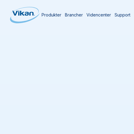
Produkter
Brancher
Videncenter
Support
Forside
Videncenter
Partnerskaber og
BRCGS
BRCGS (tidligere BRC) Global Standard for Fo
GFSI-anerkendt certificeringsstandard, der g
struktureret ramme til styring af produktsikker
lovgivningsmæssig overholdelse. Standarden o
og operationelle kontrolforanstaltninger med 
og detailhandlens tillid i forsyningskæden.
Gennem regelmæssige audits sikres et højt og
virksomheder med at opfylde lovkrav og etabl
fødevaresikkerhedssystemer for konsekvent, s