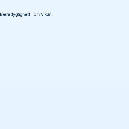
Bæredygtighed
Om Vikan
 anerkendelser
BRCGS
od Safety er en førende,
iver fødevareproducenter en
hed, kvalitet og
mfatter HACCP, risikostyring
henblik på at styrke kunders
 ensartet niveau, som hjælper
ere robuste
ikker og kvalitetsmæssig