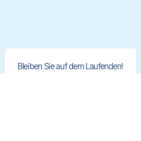
Bleiben Sie auf dem Laufenden!
Bleiben Sie mit innovativen und
regelkonformen Reinigungslösungen einen
Schritt voraus. Melden Sie sich für unseren
Newsletter an und erfahren Sie mehr.
Registrieren