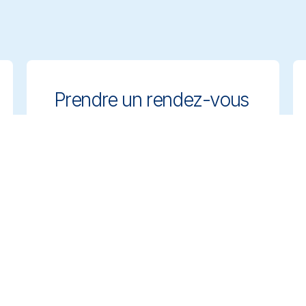
Prendre un rendez-vous
Bénéficiez de conseils d’experts pour
choisir les solutions de nettoyage
adaptées. Planifiez un rendez-vous
avec notre équipe pour discuter de
vos besoins.
Fixer un rendez-vous