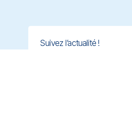
Suivez l’actualité !
Gardez une longueur d’avance grâce
à des solutions de nettoyage
innovantes et conformes. Inscrivez-
vous à notre newsletter pour en
savoir plus.
Inscrivez-vous