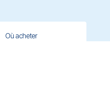
Où acheter
Trouvez des distributeurs et
revendeurs agréés près de chez
vous. Accédez facilement aux outils
de nettoyage professionnels Vikan.
Nous contacter