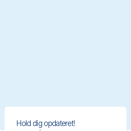
Hold dig opdateret!