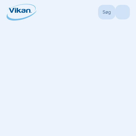
Søg
Forside
Produkter
Skafter
Hygiejniske skafter
Ultra Hygiejnisk Sk