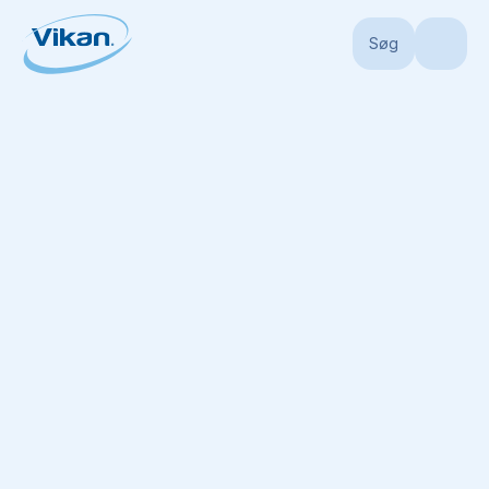
Søg
Forside
Produkter
Skafter
Aluminium skafter
Aluminiumsskaft, Ø22