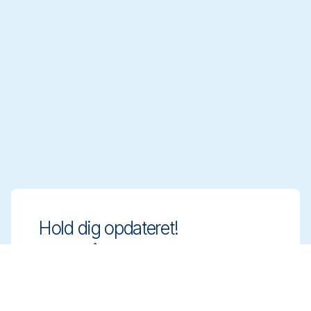
Hold dig opdateret!
Hold dig på forkant med innovative og
compliant rengøringsløsninger. Tilmeld dig
vores nyhedsbrev og få mere at vide.