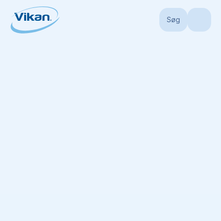
Søg
Forside
Produkter
Skafter
Aluminium skafter
Aluminiumsskaft, Ø22