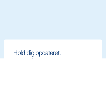
Hold dig opdateret!
Hold dig på forkant med innovative og
compliant rengøringsløsninger. Tilmeld dig
vores nyhedsbrev og få mere at vide.
Tilmeld dig