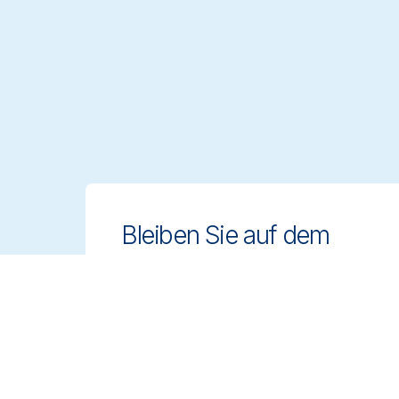
Bleiben Sie auf dem
Laufenden!
Bleiben Sie mit innovativen und
regelkonformen Reinigungslösungen
einen Schritt voraus. Melden Sie sich
für unseren Newsletter an und
erfahren Sie mehr.