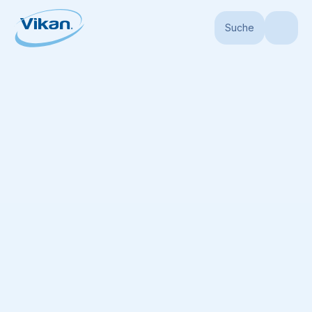
Suche
Startseite
Wissenscenter
Vikan Blog
Ausgezeichnetes Reinigungse
Ausgezeichnetes
Reinigungsergebnis
mit Ultra Safe
Technology
Zuletzt aktualisiert
09/07/2025