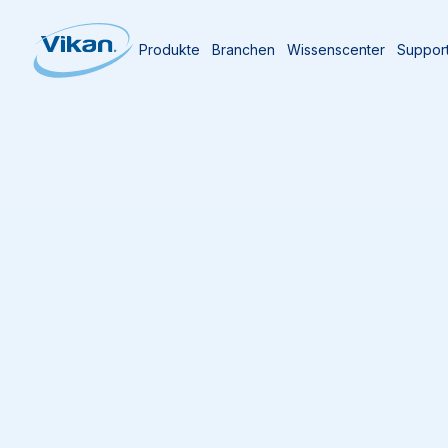
Produkte
Branchen
Wissenscenter
Suppor
Startseite
Produkte
Reinigungswagen