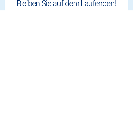
Bleiben Sie auf dem Laufenden!
Bleiben Sie mit innovativen und
regelkonformen Reinigungslösungen einen
Schritt voraus. Melden Sie sich für unseren
Newsletter an und erfahren Sie mehr.
Registrieren
Termin vereinbaren
Erhalten Sie Expertenberatung zur
Auswahl der richtigen Reinigungslösungen.
Vereinbaren Sie einen Termin mit unserem
Team, um Ihre Anforderungen zu
besprechen.