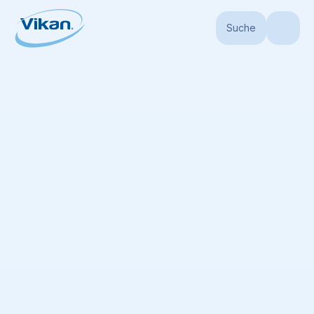
Suche
Startseite
Produkte
Bürsten
Bürsten
(
103
)
Keine Liste verfügbar
Alle angezeigten Elemente zur Liste hinzufügen
Sortieren nach