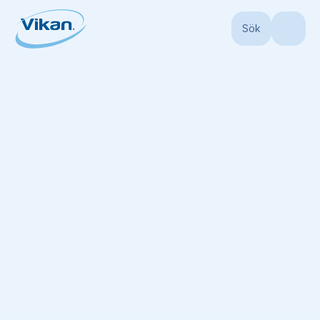
Sök
Start
Produkter
Skaft
Teleskopskaft
Aluminiumsteleskopskaft, 157