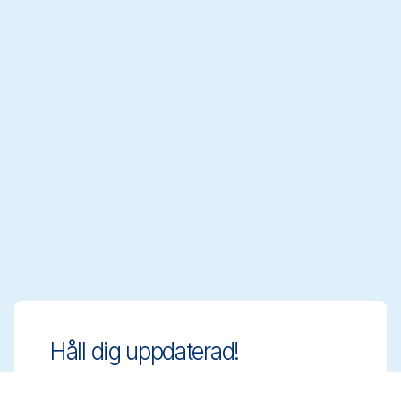
Håll dig uppdaterad!
Ligg steget före med innovativa och
regelanpassade rengöringslösningar. Anmäl