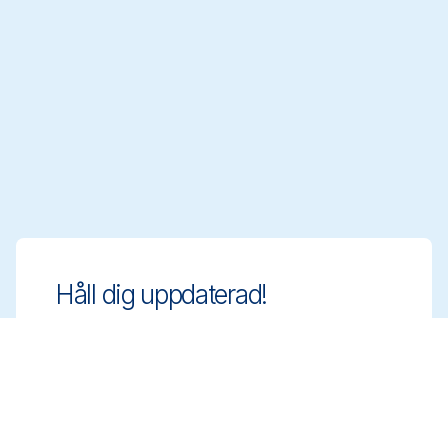
Håll dig uppdaterad!
Ligg steget före med innovativa och
regelanpassade rengöringslösningar. Anmäl
dig till vårt nyhetsbrev för att veta mer.
Anmäl dig