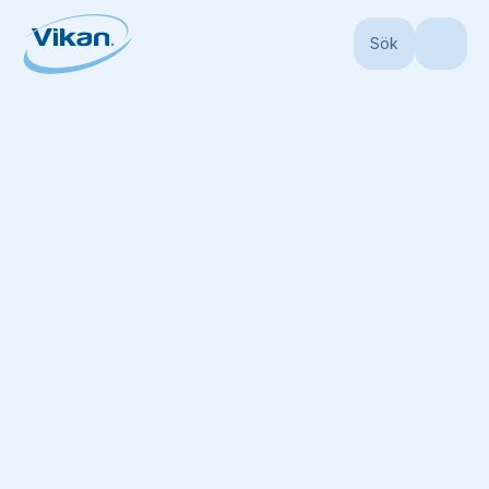
Sök
Start
Produkter
Skaft
Teleskopskaft
Aluminiumsteleskopskaft, 157