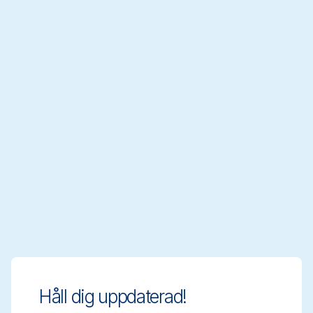
29353
29373
29623
Aluminiumsskaft
Aluminiumsskaft
Ultrahygieniskt ska
Ø31 mm, 1310 mm, Blå
Ø31 mm, 1510 mm, Blå
Ø32 mm, 1500 mm, 
Håll dig uppdaterad!