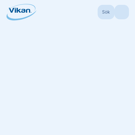
Sök
Start
Produkter
Skaft
Hygieniska skaft
Ultrahygieniskt skaft, Ø32 