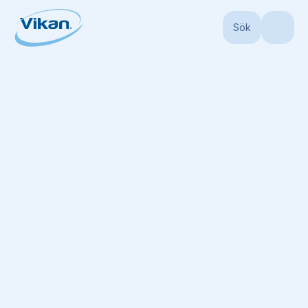
Sök
Start
Produkter
Skaft
Aluminiumskaft
Aluminiumsskaft, Ø31 mm, 1510