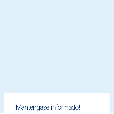
¡Manténgase informado!