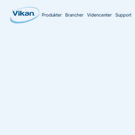
Produkter
Brancher
Videncenter
Support
Forside
Produkter
Spande
Hygiejniske