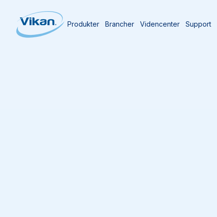
Produkter
Brancher
Videncenter
Support
Forside
Produkter
Skrabere
Håndskrab