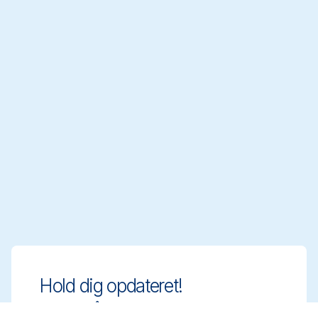
Hold dig opdateret!
Hold dig på forkant med innovative og