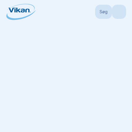
Søg
Forside
Produkter
Skafter
Teleskopskafter
Aluminiumsteleskopska