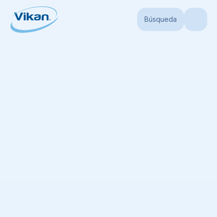
Búsqueda
Portada
Productos
Accesorios
Accesorios
(
29
)
No hay ninguna lista disponible
Añadir todos los elementos mostrados a la lista
Ordenar por