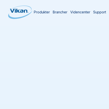
Produkter
Brancher
Videncenter
Support
Forside
Produkter
Produkter
(
621
)