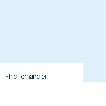
Find forhandler
Find autoriserede distributører og
forhandlere i nærheden af dig og få
adgang til Vikans professionelle
rengøringsredskaber.