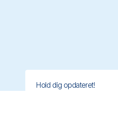
Hold dig opdateret!
Hold dig på forkant med innovative og
compliant rengøringsløsninger.
Tilmeld dig vores nyhedsbrev og få
mere at vide.