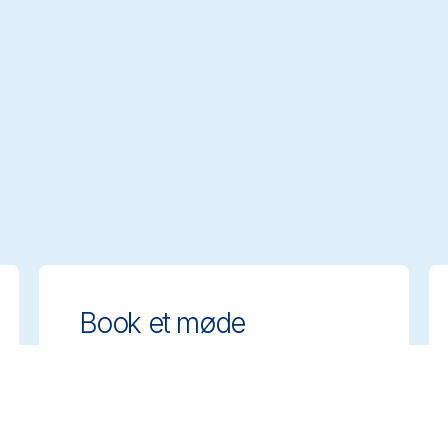
Book et møde
Få ekspertrådgivning om valg af de
rette rengøringsløsninger. Book et
møde med vores team for at drøfte
jeres behov.