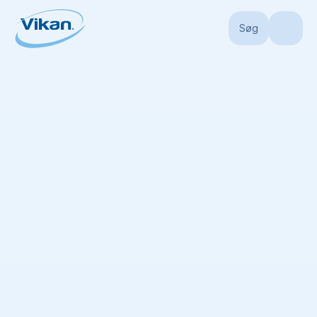
Søg
Forside
Produkter
Børster
Børster
(
126
)
Ingen liste tilgængelig
Tilføj alle varer til produktlisten
Sortér efter