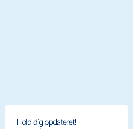
Hold dig opdateret!
Hold dig på forkant med innovative og