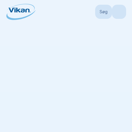
Søg
Forside
Produkter
Børster
Børster
(
126
)
Ingen liste tilgængelig
Tilføj alle varer til produktlisten
Sortér efter