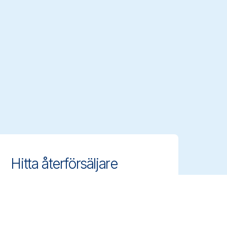
Hitta återförsäljare
Hitta auktoriserade distributörer och
återförsäljare nära dig och få tillgång
till Vikans professionella
rengöringsredskap.