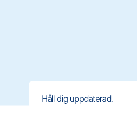
Håll dig uppdaterad!
Ligg steget före med innovativa och
regelanpassade rengöringslösningar.
Anmäl dig till vårt nyhetsbrev för att
veta mer.