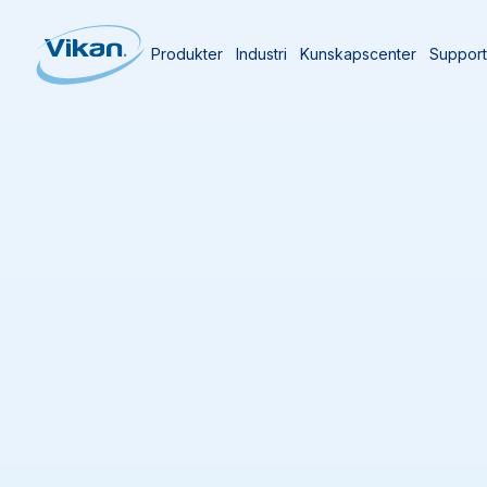
Produkter
Industri
Kunskapscenter
Suppor
Start
Produkter
Produkter
(
621
)