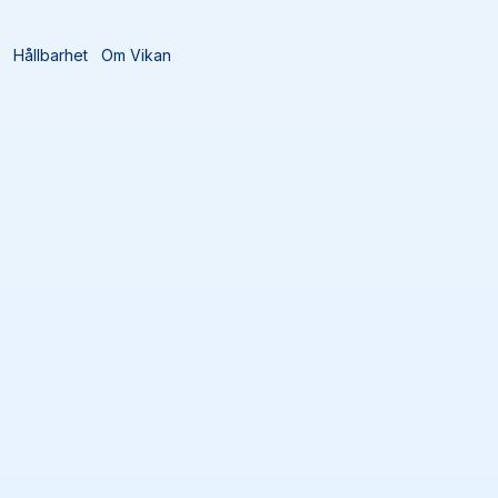
t
Hållbarhet
Om Vikan
Sortera efter
Lägg till 