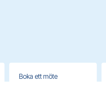
Boka ett möte
Få expertrådgivning om hur du väljer
rätt rengöringslösningar. Boka ett
möte med vårt team för att diskutera
era behov.