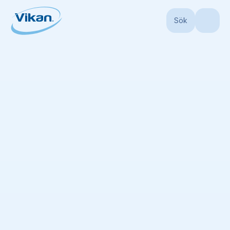
Sök
Start
Produkter
Vattenpistoler och slangar
Vattenpistoler och
slangar
(
7
)
Ingen lista tillgänglig
Lägg till alla visade objekt i lista
Sortera efter