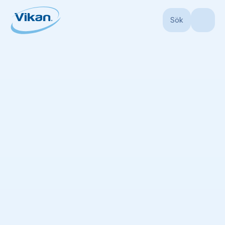
Sök
Start
Produkter
Sopset och dammvippor
Sopset och
dammvippor
(
12
)
Ingen lista tillgänglig
Lägg till alla visade objekt i lista
Sortera efter