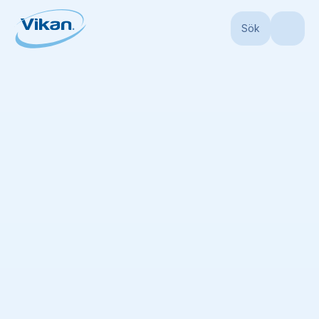
Sök
Start
Produkter
Sopset och dammvippor
Sopset och
dammvippor
(
12
)
Ingen lista tillgänglig
Lägg till alla visade objekt i lista
Sortera efter