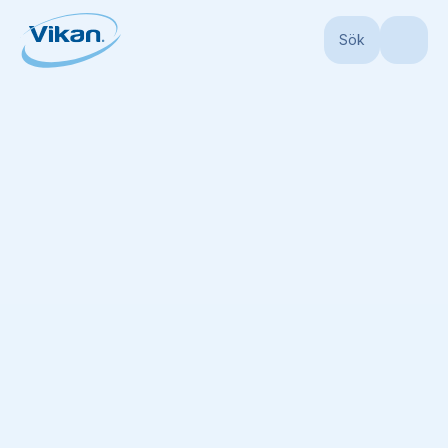
Sök
Start
Produkter
Redskapshållare
Redskapshållare
3 gummiband, res