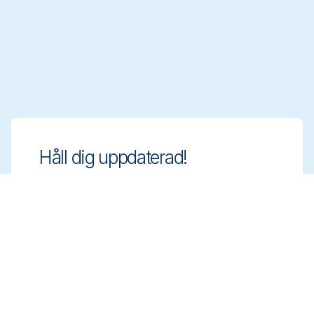
Håll dig uppdaterad!
Ligg steget före med innovativa och
regelanpassade rengöringslösningar. Anmäl
dig till vårt nyhetsbrev för att veta mer.
Anmäl dig