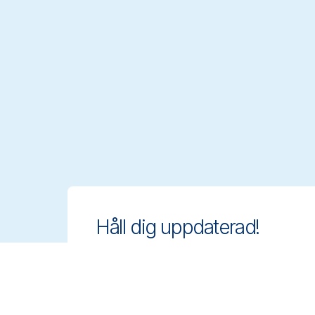
Håll dig uppdaterad!
Ligg steget före med innovativa och
regelanpassade rengöringslösningar.
Anmäl dig till vårt nyhetsbrev för att
veta mer.