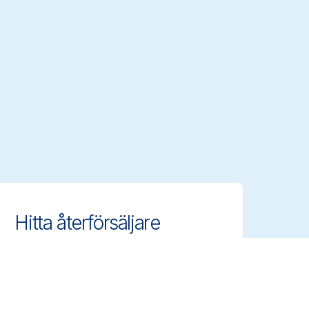
Hitta återförsäljare
Hitta auktoriserade distributörer och
återförsäljare nära dig och få tillgång
till Vikans professionella
rengöringsredskap.