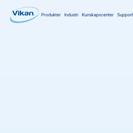
Produkter
Industri
Kunskapscenter
Suppor
Start
Produkter
Moppar och dukar
Moppar och duka