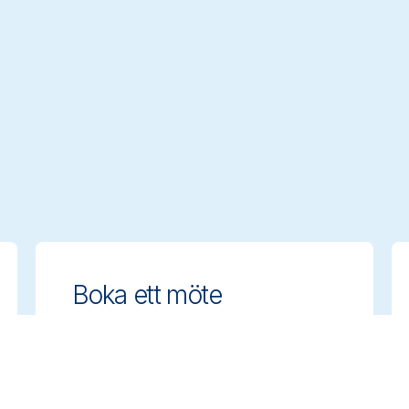
Boka ett möte
Få expertrådgivning om hur du väljer
rätt rengöringslösningar. Boka ett
möte med vårt team för att diskutera
era behov.