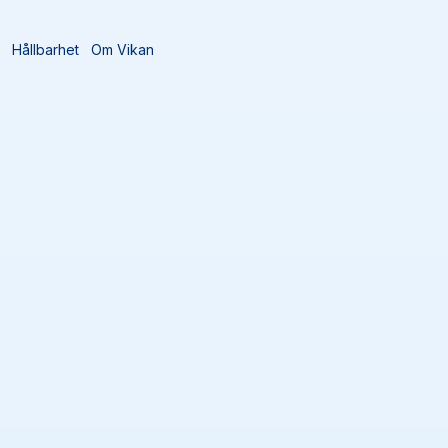
t
Hållbarhet
Om Vikan
r
(
63
)
Sortera efter
Lägg till 