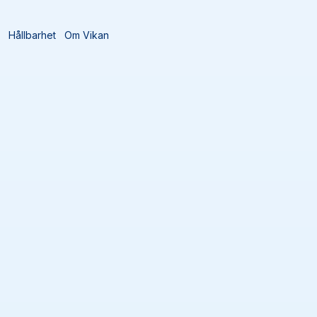
t
Hållbarhet
Om Vikan
Sortera efter
Lägg till 