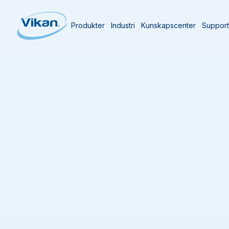
Produkter
Industri
Kunskapscenter
Suppor
Start
Produkter
Handborstar
Handborstar
(
126
)