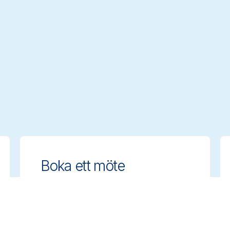
Boka ett möte
Få expertrådgivning om hur du väljer
rätt rengöringslösningar. Boka ett
möte med vårt team för att diskutera
era behov.