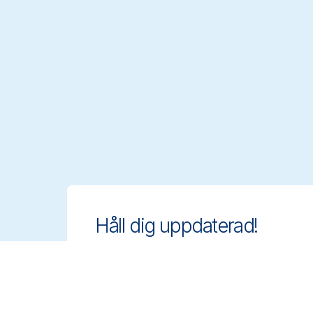
Håll dig uppdaterad!
Ligg steget före med innovativa och
regelanpassade rengöringslösningar.
Anmäl dig till vårt nyhetsbrev för att
veta mer.