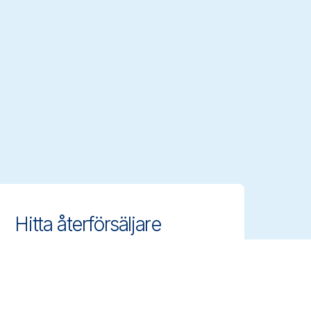
Hitta återförsäljare
Hitta auktoriserade distributörer och
återförsäljare nära dig och få tillgång
till Vikans professionella
rengöringsredskap.