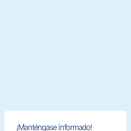
¡Manténgase informado!