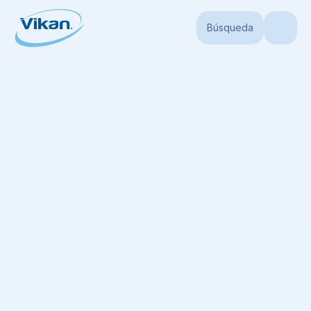
Búsqueda
Portada
Productos
Portautensilios
Portautensilios
3 repuestos de 