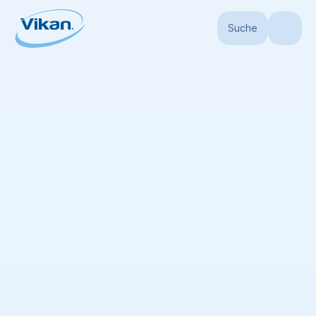
Suche
Startseite
Produkte
Abzieher
Abzieher
(
37
)
Keine Liste verfügbar
Alle angezeigten Elemente zur Liste hinzufügen
Sortieren nach