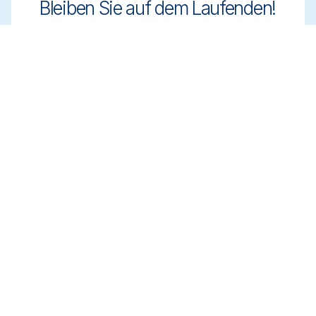
Bleiben Sie auf dem Laufenden!
Bleiben Sie mit innovativen und
regelkonformen Reinigungslösungen einen
Schritt voraus. Melden Sie sich für unseren
Newsletter an und erfahren Sie mehr.
Registrieren
Termin vereinbaren
Erhalten Sie Expertenberatung zur
Auswahl der richtigen Reinigungslösungen.
Vereinbaren Sie einen Termin mit unserem
Team, um Ihre Anforderungen zu
besprechen.